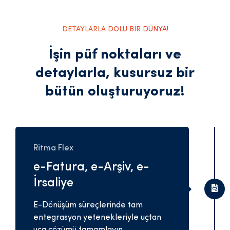
DETAYLARLA DOLU BİR DÜNYA!
İşin püf noktaları ve
detaylarla,
kusursuz bir
bütün oluşturuyoruz!
Ritma Flex
e-Fatura, e-Arşiv, e-
İrsaliye
E-Dönüşüm süreçlerinde tam
entegrasyon yetenekleriyle uçtan
uca çözümü tamamlayın.